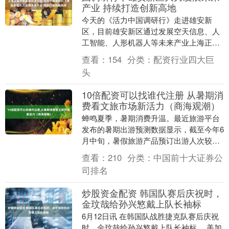
产业 持续打造创新高地
今天的《活力中国调研行》走进雄安新
区，目前雄安新区通过发展空天信息、人
工智能、人形机器人等未来产业上海正规
手机股票配资论坛，创新活力持续迸发。
查看：
154
分类：
配资行业四大巨
总台记者 韦伟：....
头
10倍配资可以找谁代注册 从暑期消
费看文旅市场新活力（商海观潮）
蝉鸣夏季，暑期消费升温。最近旅游平台
发布的暑期出游预测数据显示，截至今年6
月中旬，暑假旅游产品预订出游人次较去
年同期增长20%，境内游预订增长更明
查看：
210
分类：
中国前十大证券公
显，预订出游人....
司排名
炒股资金配资 韩国队赛后庆祝时，
金玟哉给孙兴慜戴上队长袖标
6月12日讯 在韩国队战胜捷克队赛后庆祝
时，金玟哉给孙兴慜戴上队长袖标。 美加