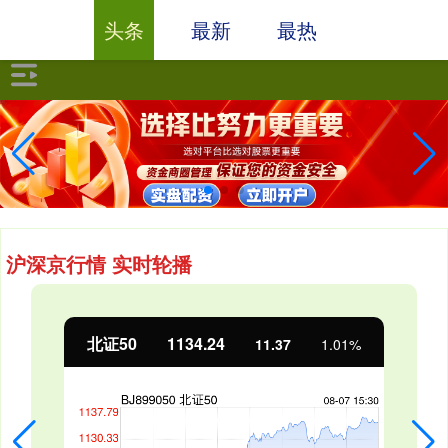
头条
最新
最热
沪深京行情 实时轮播
创业板指
3563.12
47.56
1.35%