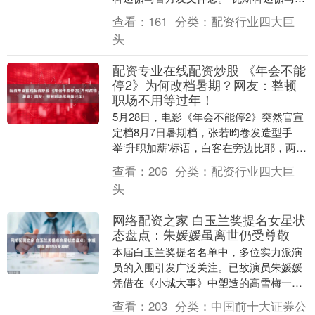
方社媒写道：“我们怀着最深切的悲痛得知
查看：
161
分类：
配资行业四大巨
布里托....
头
配资专业在线配资炒股 《年会不能
停2》为何改档暑期？网友：整顿
职场不用等过年！
5月28日，电影《年会不能停2》突然官宣
定档8月7日暑期档，张若昀卷发造型手
举‘升职加薪’标语，白客在旁边比耶，两人
组成了‘刘马组合’。网友直呼：这阵容太对
查看：
206
分类：
配资行业四大巨
打工....
头
网络配资之家 白玉兰奖提名女星状
态盘点：朱媛媛虽离世仍受尊敬
本届白玉兰奖提名名单中，多位实力派演
员的入围引发广泛关注。已故演员朱媛媛
凭借在《小城大事》中塑造的高雪梅一角
获得最佳女配角提名，成为名单中尤为触
查看：
203
分类：
中国前十大证券公
动人心的部分。她....