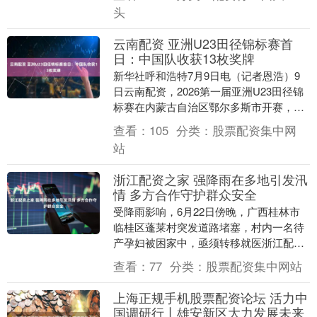
赛。....
头
云南配资 亚洲U23田径锦标赛首
日：中国队收获13枚奖牌
新华社呼和浩特7月9日电（记者恩浩）9
日云南配资，2026第一届亚洲U23田径锦
标赛在内蒙古自治区鄂尔多斯市开赛，中
国队收获7金、4银、2铜共13枚奖牌，领
查看：
105
分类：
股票配资集中网
跑奖....
站
浙江配资之家 强降雨在多地引发汛
情 多方合作守护群众安全
受降雨影响，6月22日傍晚，广西桂林市
临桂区蓬莱村突发道路堵塞，村内一名待
产孕妇被困家中，亟须转移就医浙江配资
之家，接警后，当地消防救援人员迅速赶
查看：
77
分类：
股票配资集中网站
往现场，护送孕....
上海正规手机股票配资论坛 活力中
国调研行丨雄安新区大力发展未来