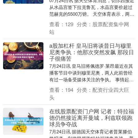
07月24日讯 据天空体育消息，切尔西接近
从水晶宫签下拉克鲁瓦，水晶宫要价超过
范赫克的5500万镑。 天空体育表示，两家
俱乐部一直在就这位法国国脚的永久转会
查看：
129
分类：
股票配资集中网
进行....
站
a股加杠杆 皇马旧将谈昔日与穆里
尼奥争执：他那次突然发飙 那段日
子很痛苦
7月24日讯 皇马旧将佩德罗·莱昂最近在其
播客节目中谈到穆里尼奥，两人此前曾经
有过一场备受媒体关注的争执。 事情起因
是穆里尼奥多年前在新闻发布会上表示，
查看：
194
分类：
配资行业四大巨
记者们谈....
头
在线股票配资门户网 记者：特拉福
德仍然接近离开曼城，利兹联领跑
球员争夺战
7月24日讯 据德国天空体育记者普莱滕伯