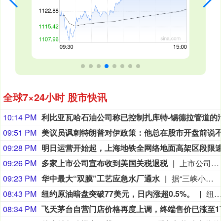
全球7×24小时 股市快讯
10:14 PM
09:51 PM
09:28 PM
09:26 PM
多家上市公司宣布收到美国关税退税
上市公司公告显示，自7月以来，多家公司宣布已经收到美国关税退税。根据美国最高法院今年2月裁定，《国际紧急经济权力法》不授权总统征收大规模关税。美国国际贸易法院随后下令海关办理相关退款。海关与边境保护局4月20日启动第一阶段退款工作，首批退款于5月11日前后发放。美国海关与边境保护局官员本月4日披露的信息显示，截至7月底，该部门已处理完毕约1000亿美元关税的退款流程并把相关信息提供给财政部用于付款。（中新社）
09:23 PM
华中最大“双膜”工艺应急水厂通水
据“三峡小微”公众号消息，8月8日，由三峡集团所属长江环保集团、武汉市水务集团等共同投资建设的华中地区规模最大的“双膜”工艺应急水厂——武汉梁子湖应急水厂并网通水，标志着武汉市江南区域正式构建起“一江一湖”双水源互为备援、灵活调度的供水新格局，为片区660万市民用水安全提供坚实保障。
08:43 PM
纽约原油暗盘突破77美元，日内涨超0.5%。
纽约原油暗盘突破77美元，日内涨超0.
08:34 PM