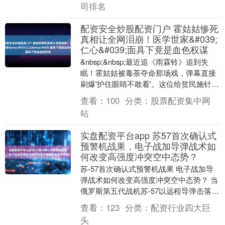
司排名
配资安全炒股配资门户 霍姑姑惨死
真相让全网泪崩！医学世家&#039;
仁心&#039;面具下竟是血色权谋
&nbsp;&nbsp;最近追《雨霖铃》追到失
眠！霍姑姑被毒茶夺命那场戏，弹幕直接
刷爆'护住眼睛不敢看'。这位给贫民施针三
十....
查看：
100
分类：
股票配资集中网
站
实盘配资平台app 苏57首次确认式
预警机战果，电子战加导弹战术如
何改变高强度冲突空中态势？
苏-57首次确认式预警机战果 电子战加导
弹战术如何改变高强度冲突空中态势？ 当
俄罗斯第五代战机苏-57以远程导弹击落一
架瑞典SAAB 340型预警机的情报被多
查看：
123
分类：
配资行业四大巨
方....
头