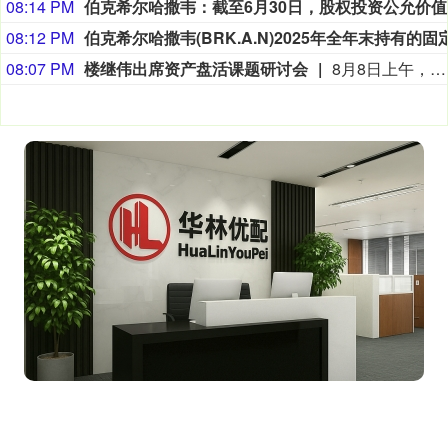
08:14 PM
伯克希尔
08:12 PM
08:07 PM
楼继伟出席资产盘活课题研讨会
8月8日上午，全球财富管理论坛在京召开“地方国有存量资产盘活进展、难点与策略”课题研讨会，楼继伟出席会议并做总结发言。楼继伟在发言中表示，盘活国有资产既是近期的当务之急，也是一项长期性的战略任务。当前我国GDP平减指数阶段性承压走低，财政维持紧平衡格局的压力持续攀升；我国税收结构以间接税为主体，税收收入增速显著弱于名义GDP增速，财政内生增收动能受限。叠加土地财政收入大幅收缩，地方隐性债务化解、长期限国债常态化发行带来的利息支出刚性上涨，收支两端压力持续凸显。综合多重现实约束来看，国有存量资产盘活并非短期应急手段，而是一项需要常态化、长效化推进的重点工作。（全球财富管理论坛）