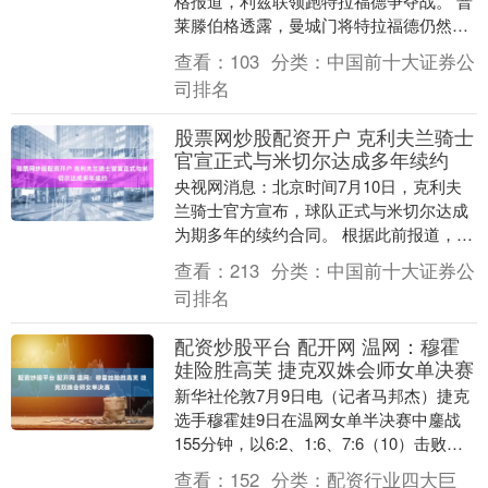
格报道，利兹联领跑特拉福德争夺战。 普
莱滕伯格透露，曼城门将特拉福德仍然接
近离队，他希望获得稳定的出场机会，而
查看：
103
分类：
中国前十大证券公
目前利兹联....
司排名
股票网炒股配资开户 克利夫兰骑士
官宣正式与米切尔达成多年续约
央视网消息：北京时间7月10日，克利夫
兰骑士官方宣布，球队正式与米切尔达成
为期多年的续约合同。 根据此前报道，米
切尔与骑士达成的是4年2.73亿美元的提前
查看：
213
分类：
中国前十大证券公
续约合....
司排名
配资炒股平台 配开网 温网：穆霍
娃险胜高芙 捷克双姝会师女单决赛
新华社伦敦7月9日电（记者马邦杰）捷克
选手穆霍娃9日在温网女单半决赛中鏖战
155分钟，以6:2、1:6、7:6（10）击败美
国名将高芙，与同胞诺斯科娃会师决
查看：
152
分类：
配资行业四大巨