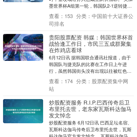
墨世界杯A组第一轮，韩国队2-1逆转捷克
队炒股资金配资，孙兴慜以队长身份首发
查看：
153
分类：
中国前十大证券公
出战，....
司排名
贵阳股票配资 韩媒：韩国世界杯首
战恰逢工作日，市民三五成群聚集
在炸鸡店看球
6月12日讯 据韩国联合通讯社报道，由于
韩国队与捷克队的比赛在工作日上午进
行，虽然韩国街头没有出现以往被红色人
潮淹没的景象，但餐厅内市民们三五成
查看：
174
分类：
股票配资集中网
群，围坐在电视机....
站
炒股配资服务 R.I.P.巴西传奇后卫
布里托去世，老东家瓦斯科达伽马
发文悼念
炒股配资服务 6月12日讯 巴西足坛名宿、
瓦斯科达伽马传奇后卫布里托去世，瓦斯
科达伽马官方发文悼念。 瓦斯科达伽马官