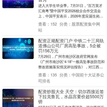
进入大学生毕业季。7月31日，“百万英才
汇南粤”暨中国平安2026校企合作交流会
上，中国平安表示，2026年度应届生岗位
需求超6000个，并为超3000名在校学....
查看：
152
分类：
股票配资集中网
站
配资正规配资门户 中铁二十三局轨
道佛山公司厂房高坠事故，5企被
罚156万元
7月29日，广州市南沙区政府官网发布
《广州市南沙区“4·18”一般高坠事故防范和
整改措施落实情况评估报告》，对江西某
建筑劳务有限公司、某轨道交通佛山工程
查看：
135
分类：
中国前十大证券公
有限公司....
司排名
配资炒股大全 天空：切尔西接近签
下拉克鲁瓦，水晶宫要价超5500万
镑