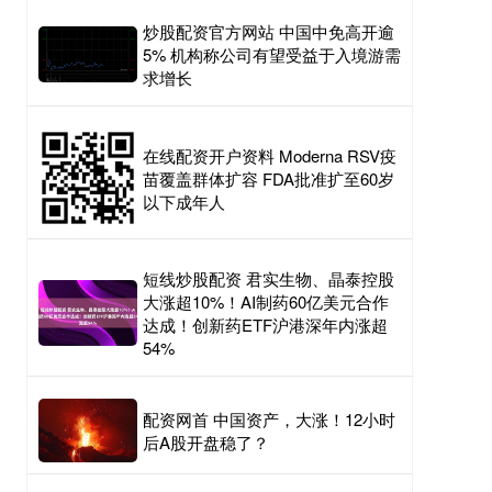
炒股配资官方网站 中国中免高开逾
5% 机构称公司有望受益于入境游需
求增长
在线配资开户资料 Moderna RSV疫
苗覆盖群体扩容 FDA批准扩至60岁
以下成年人
短线炒股配资 君实生物、晶泰控股
大涨超10%！AI制药60亿美元合作
达成！创新药ETF沪港深年内涨超
54%
配资网首 中国资产，大涨！12小时
后A股开盘稳了？