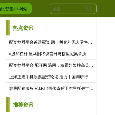
票配资集中网站
热点资讯
配资炒股平台首选配资 顺丰孵化的无人零售货柜生意，亏损千万冲击港股IPO
a股加杠杆 皇马旧将谈昔日与穆里尼奥争执：他那次突然发飙 那段日子很痛苦
配资炒股平台 配开网 温网：穆霍娃险胜高芙 捷克双姝会师女单决赛
上海正规手机股票配资论坛 活力中国调研行丨雄安新区大力发展未来产业 持续打造创新高地
炒股配资服务 R.I.P.巴西传奇后卫布里托去世，老东家瓦斯科达伽马发文悼念
推荐资讯