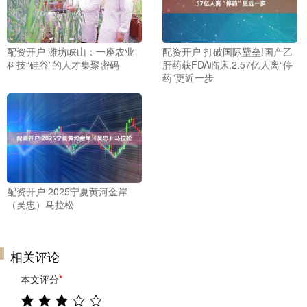
配资开户 潍坊峡山：一座农业
配资开户 打破国际壁垒!国产乙
科技“硅谷”的人才集聚密码
肝药获FDA临床,2.57亿人离“停
药”更近一步
配资开户 2025宁夏黄河金岸
（吴忠）马拉松
相关评论
本文评分
*