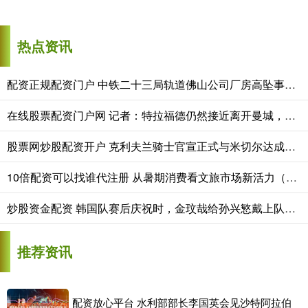
热点资讯
配资正规配资门户 中铁二十三局轨道佛山公司厂房高坠事故，5企被罚156万元
在线股票配资门户网 记者：特拉福德仍然接近离开曼城，利兹联领跑球员争夺战
股票网炒股配资开户 克利夫兰骑士官宣正式与米切尔达成多年续约
10倍配资可以找谁代注册 从暑期消费看文旅市场新活力（商海观潮）
炒股资金配资 韩国队赛后庆祝时，金玟哉给孙兴慜戴上队长袖标
推荐资讯
配资放心平台 水利部部长李国英会见沙特阿拉伯