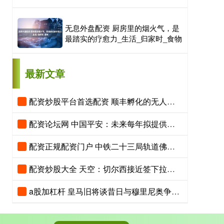
无息外盘配资 厨房里的烟火气，是
最踏实的疗愈力_生活_归家时_食物
最新文章
配资炒股平台首选配资 顺丰孵化的无人零售货柜生意，亏损千万冲击港股IPO
配资论坛网 中国平安：未来每年拟提供超1万个校招岗位，AI招聘官首秀
配资正规配资门户 中铁二十三局轨道佛山公司厂房高坠事故，5企被罚156万元
配资炒股大全 天空：切尔西接近签下拉克鲁瓦，水晶宫要价超5500万镑
a股加杠杆 皇马旧将谈昔日与穆里尼奥争执：他那次突然发飙 那段日子很痛苦